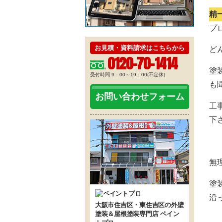
精
プ
お見積・資料請求はこちらから
ど
0120-70-1414
塗
受付時間 9：00～19：00(不定休)
も
お問い合わせフォーム
工
下
無
塗
沿
大阪市住吉区・東住吉区の外壁
塗装＆屋根塗装専門店 ペイン