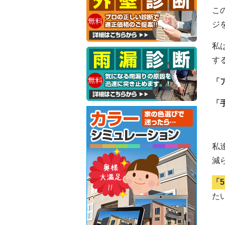
こ
ジ
私
す
「
「
私
減
「
た