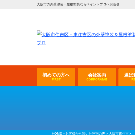
大阪市の外壁塗装・屋根塗装ならペイントプロへお任せ
初めての方へ
会社案内
選ば
FIRST
CORPORATAE
R
HOME
>
お客様から頂いた評判の声
>
大阪市東住吉区