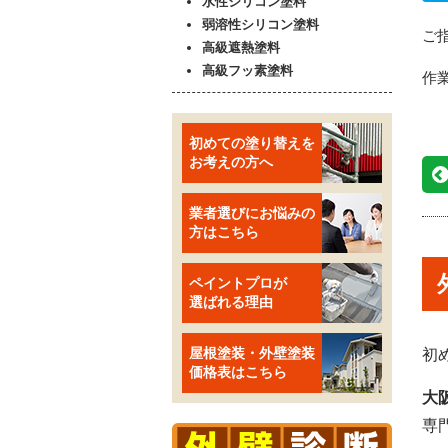
水性シリコン塗料
弱溶性シリコン塗料
ご
高級遮熱塗料
高級フッ素塗料
作
初めての塗り替えを
お考えの方へ
業者選びにお悩みの
方はこちら
ペイントプロが
選ばれる理由
屋根塗装・外壁塗装
初
価格表はこちら
大
専