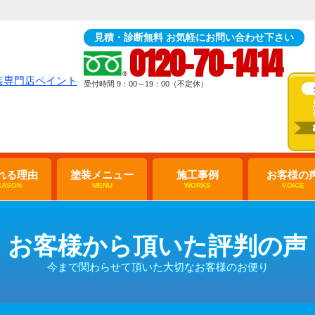
見積・診断無料 お気軽にお問い合わせ下さい
0120-70-1414
受付時間 9：00～19：00（不定休）
れる理由
塗装メニュー
施工事例
お客様の
EASON
MENU
WORKS
VOICE
お客様から頂いた評判の声
今まで関わらせて頂いた大切なお客様のお便り