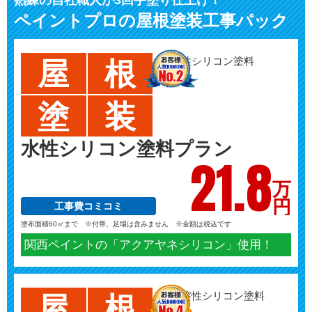
ペイントプロの屋根塗装工事パック
屋
根
塗
装
水性シリコン塗料プラン
21.
8
万
円
工事費コミコミ
塗布面積60㎡まで ※付帯、足場は含みません ※金額は税込です
関西ペイントの「アクアヤネシリコン」使用！
屋
根