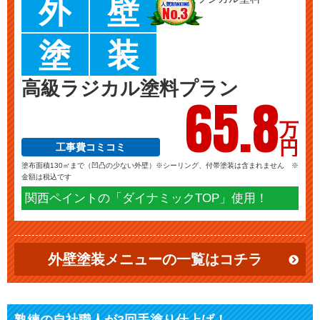
外
壁
塗
装
高級ラジカル塗料プラン
65.
8
万
円
工事費コミコミ
塗布面積130㎡まで（凹凸の少ない外壁）※シーリング、付帯塗装は含まれません ※
金額は税込です
関西ペイントの「ダイナミックTOP」使用！
外壁塗装メニューの一覧はコチラ
熟練の自社職人が3回手塗り仕上げ！