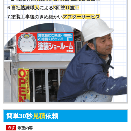
6.
自社熟練職人
による
3回塗り施工
7.塗装工事後のきめ細かい
アフターサービス
簡単30秒
見積
依頼
必須
希望内容