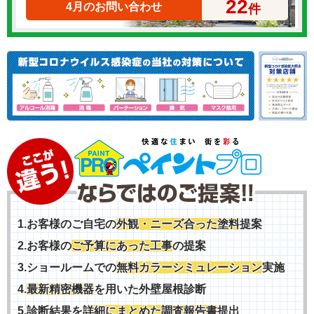
22
4月のお問い合わせ
件
1.お客様のご自宅の
外観・ニーズ合った塗料
提案
2.お客様の
ご予算にあった工事
の提案
3.ショールームでの
無料カラーシミュレーション
実施
4.
最新精密機器
を用いた外壁屋根診断
5.診断結果を
詳細にまとめた調査報告書
提出