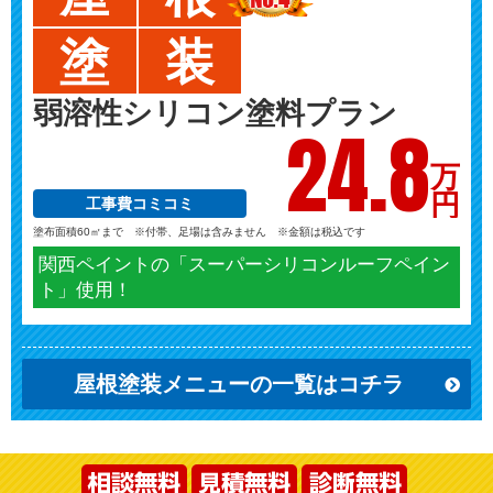
塗
装
弱溶性シリコン塗料プラン
24.
8
万
円
工事費コミコミ
塗布面積60㎡まで ※付帯、足場は含みません ※金額は税込です
関西ペイントの「スーパーシリコンルーフペイン
ト」使用！
屋根塗装メニューの一覧はコチラ