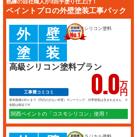
熟練の自社職人が3回手塗り仕上げ！
ペイントプロの外壁塗装工事パック
外
壁
塗
装
高級シリコン塗料プラン
0.
0
万
円
工事費コミコミ
塗布面積130㎡まで（凹凸の少ない外壁）※シーリング、付帯塗装は含まれません ※
金額は税込です
関西ペイントの「コスモシリコン」使用！