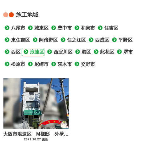
施工地域
八尾市
城東区
豊中市
和泉市
住吉区
東住吉区
阿倍野区
住之江区
西成区
平野区
西区
浪速区
西淀川区
港区
此花区
堺市
松原市
尼崎市
茨木市
交野市
大阪市浪速区 M様邸 外壁塗装工事
2021.10.27 更新