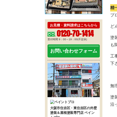
精
プ
お見積・資料請求はこちらから
ど
0120-70-1414
塗
受付時間 9：00～19：00(不定休)
も
お問い合わせフォーム
工
下
無
塗
沿
大阪市住吉区・東住吉区の外壁
塗装＆屋根塗装専門店 ペイン