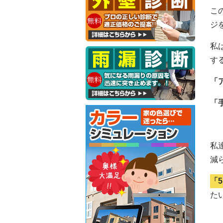
こ
ジ
私
す
「
「
私
減
「
た