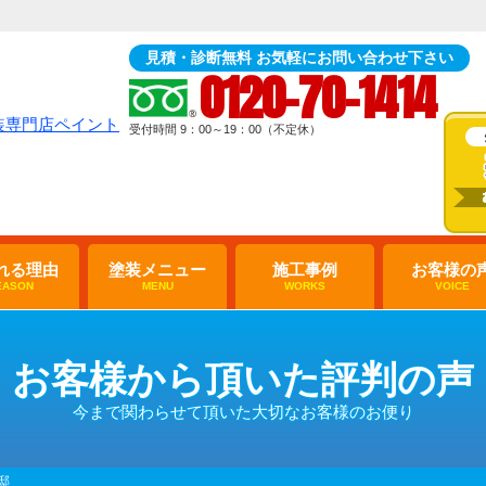
見積・診断無料 お気軽にお問い合わせ下さい
0120-70-1414
受付時間 9：00～19：00（不定休）
れる理由
塗装メニュー
施工事例
お客様の
EASON
MENU
WORKS
VOICE
お客様から頂いた評判の声
今まで関わらせて頂いた大切なお客様のお便り
邸