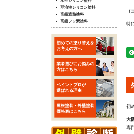
水性シリコン塗料
弱溶性シリコン塗料
（
高級遮熱塗料
高級フッ素塗料
特
初めての塗り替えを
お考えの方へ
業者選びにお悩みの
方はこちら
ペイントプロが
選ばれる理由
屋根塗装・外壁塗装
初
価格表はこちら
大
専