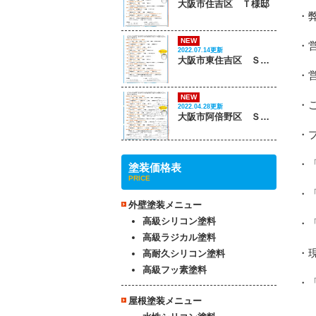
大阪市住吉区 Ｔ様邸
・
NEW
・
2022.07.14更新
大阪市東住吉区 Ｓ様邸
・
NEW
・
2022.04.28更新
大阪市阿倍野区 Ｓ様邸
・
・
塗装価格表
PRICE
・
外壁塗装メニュー
高級シリコン塗料
・
高級ラジカル塗料
・
高耐久シリコン塗料
高級フッ素塗料
・
屋根塗装メニュー