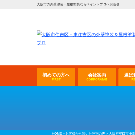
大阪市の外壁塗装・屋根塗装ならペイントプロへお任せ
初めての方へ
会社案内
選ば
FIRST
CORPORATAE
R
HOME
>
お客様から頂いた評判の声
>
大阪府守口市H様