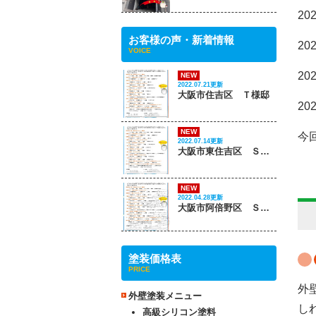
20
お客様の声・新着情報
20
VOICE
20
NEW
2022.07.21更新
大阪市住吉区 Ｔ様邸
20
NEW
今
2022.07.14更新
大阪市東住吉区 Ｓ様邸
NEW
2022.04.28更新
大阪市阿倍野区 Ｓ様邸
塗装価格表
PRICE
外
外壁塗装メニュー
し
高級シリコン塗料