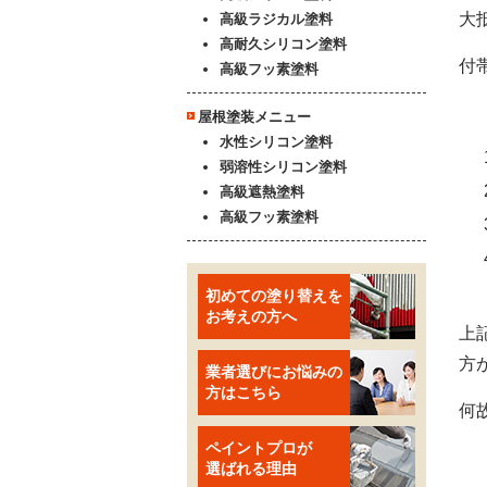
大
高級ラジカル塗料
高耐久シリコン塗料
付
高級フッ素塗料
屋根塗装メニュー
水性シリコン塗料
弱溶性シリコン塗料
高級遮熱塗料
高級フッ素塗料
初めての塗り替えを
お考えの方へ
上
方
業者選びにお悩みの
方はこちら
何
ペイントプロが
選ばれる理由