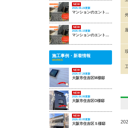
NEW
2026.06.24更新
マンションのエントランスがこんなに変わる‼ PART 2
NEW
2026.06.15更新
マンションのエントランスがこんなに変わる‼ PART 1
施工事例・新着情報
WORKS
NEW
2026.07.28更新
大阪市住吉区M様邸
NEW
2026.04.06更新
大阪市住吉区O様邸
NEW
2026.03.05更新
20
大阪市住吉区Ｓ様邸