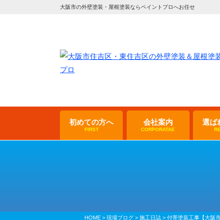
大阪市の外壁塗装・屋根塗装ならペイントプロへお任せ
初めての方へ
会社案内
選ば
FIRST
CORPORATAE
R
HOME
>
現場ブログ
>
施工日誌
>
付帯塗装工事【大阪