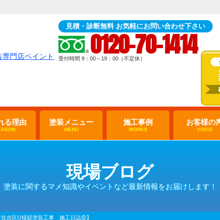
見積・診断無料 お気軽にお問い合わせ下さい
0120-70-1414
受付時間 9：00～19：00（不定休）
れる理由
塗装メニュー
施工事例
お客様の
EASON
MENU
WORKS
VOICE
現場ブログ
塗装に関するマメ知識やイベントなど最新情報をお届けします！
市住吉区O様邸塗装工事 施工日誌⑥】