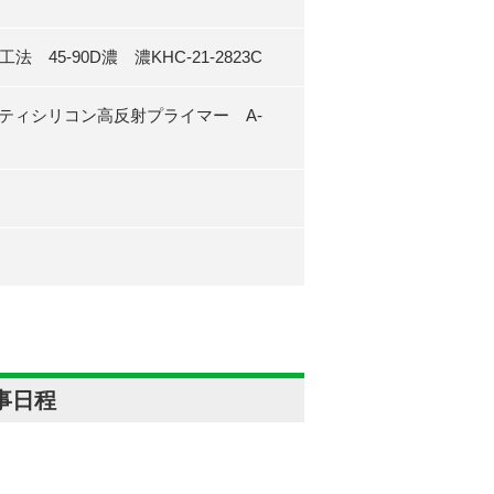
45-90D濃 濃KHC-21-2823C
ティシリコン高反射プライマー A-
事日程