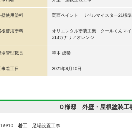
外壁使用塗料
関西ペイント リベルマイスター21標準工法 
屋根使用塗料
オリエンタル塗装工業 クールくんマイ
213カナリアオレンジ
現場管理職長
竿本 成稀
工事着工日
2021年9月10日
Ｏ様邸 外壁・屋根塗装工
21/9/10
着工
足場設置工事