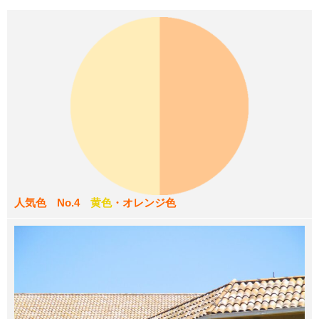
人気色 No.4
黄色
・オレンジ色