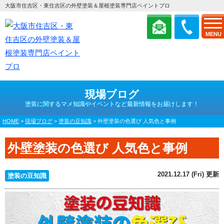
大阪市住吉区・東住吉区の外壁塗装＆屋根塗装専門店ペイントプロ
MENU
現場ブログ
塗装に関するマメ知識やイベントなど最新情報をお届けします！
HOME
>
現場ブログ
>
塗装の豆知識
>
外壁塗装の色選び 人気色と事例
外壁塗装の色選び 人気色と事例
2021.12.17 (Fri) 更新
塗装の豆知識