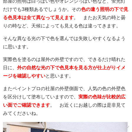
部屋の照明は白っぽい色やオレンジっぽい色など、蛍光灯
だけでも3種類あるでしょうか。その
色の違う照明の下で見
る色見本は全て異なって見えます
。 またお天気の時と曇
りの時など、天候によっても見える色は違ってきます。
そんな異なる光の下で色を選んでは失敗しやすくなるよう
に思います。
実際色を塗るのは屋外の外壁ですので、できるだけ晴れた
日に、
外の自然な光の下で
色見本を
見る方が仕上がりイメ
ージを確認しやすい
と思います。
またペイントプロの社屋の外壁側面で、人気の色の外壁色
を区分けして塗布していますので、
実際の色味が比較的広
い面でご確認できます
。 お近くにお越しの際は是非見て
みてくださいね。