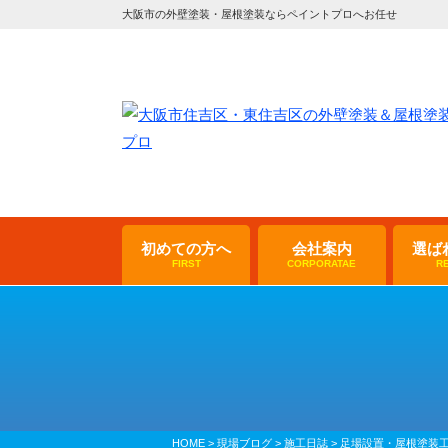
大阪市の外壁塗装・屋根塗装ならペイントプロへお任せ
初めての方へ
会社案内
選ば
FIRST
CORPORATAE
R
HOME
>
現場ブログ
>
施工日誌
>
足場設置・屋根塗装工