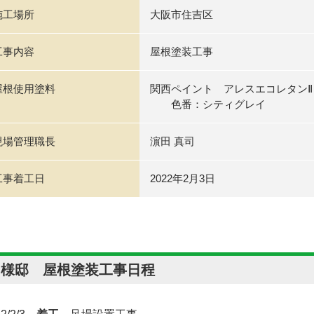
施工場所
大阪市住吉区
工事内容
屋根塗装工事
屋根使用塗料
関西ペイント アレスエコレタンⅡ
色番：シティグレイ
現場管理職長
濵田 真司
工事着工日
2022年2月3日
Ｊ様邸 屋根塗装工事日程