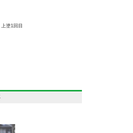
・上塗1回目
事