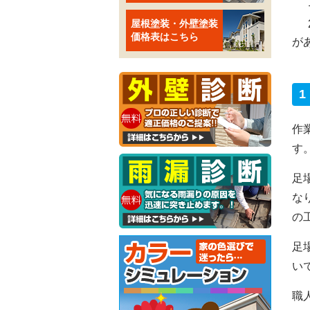
屋根塗装・外壁塗装
価格表はこちら
が
作
す
足
な
の
足
い
職