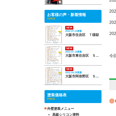
20
20
お客様の声・新着情報
VOICE
2
NEW
2022.07.21更新
20
大阪市住吉区 Ｔ様邸
NEW
2022.07.14更新
今
大阪市東住吉区 Ｓ様邸
NEW
2022.04.28更新
大阪市阿倍野区 Ｓ様邸
塗装価格表
PRICE
外壁塗装メニュー
高級シリコン塗料