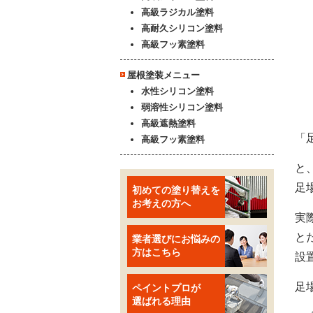
高級ラジカル塗料
高耐久シリコン塗料
高級フッ素塗料
屋根塗装メニュー
水性シリコン塗料
弱溶性シリコン塗料
高級遮熱塗料
「
高級フッ素塗料
と
足
初めての塗り替えを
お考えの方へ
実
と
業者選びにお悩みの
方はこちら
設
足
ペイントプロが
選ばれる理由