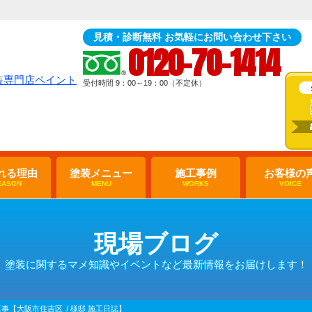
見積・診断無料 お気軽にお問い合わせ下さい
0120-70-1414
受付時間 9：00～19：00（不定休）
れる理由
塗装メニュー
施工事例
お客様の
EASON
MENU
WORKS
VOICE
現場ブログ
塗装に関するマメ知識やイベントなど最新情報をお届けします！
事【大阪市住吉区Ｊ様邸 施工日誌】