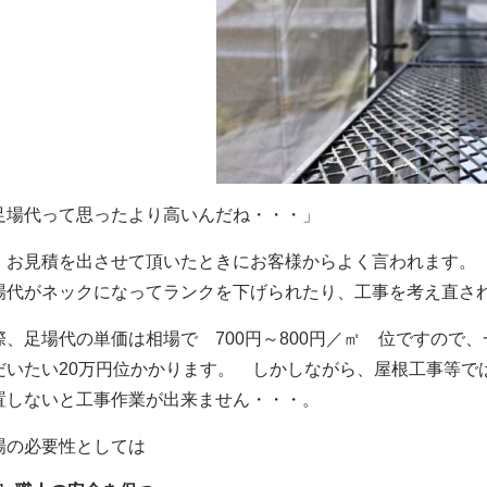
足場代って思ったより高いんだね・・・」
、お見積を出させて頂いたときにお客様からよく言われます
場代がネックになってランクを下げられたり、工事を考え直さ
際、足場代の単価は相場で 700円～800円／㎡ 位ですので、
だいたい20万円位かかります。 しかしながら、屋根工事等で
置しないと工事作業が出来ません・・・。
場の必要性としては