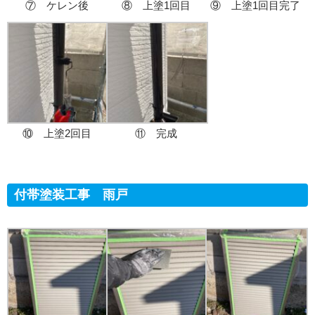
⑦ ケレン後
⑧ 上塗1回目
⑨ 上塗1回目完了
⑩ 上塗2回目
⑪ 完成
付帯塗装工事 雨戸