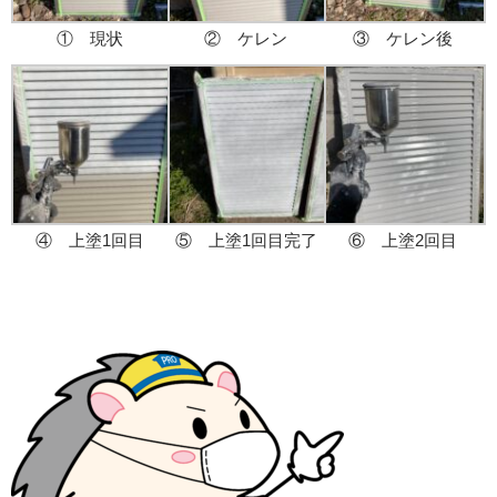
① 現状
② ケレン
③ ケレン後
④ 上塗1回目
⑤ 上塗1回目完了
⑥ 上塗2回目