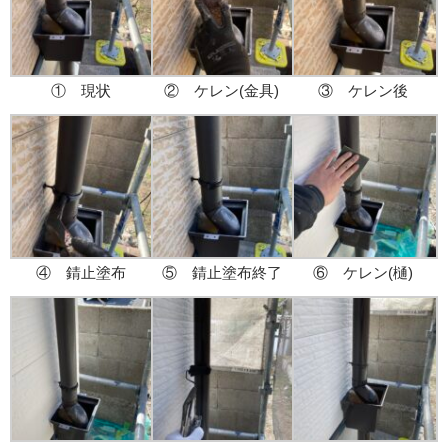
① 現状
② ケレン(金具)
③ ケレン後
④ 錆止塗布
⑤ 錆止塗布終了
⑥ ケレン(樋)