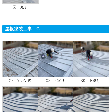
⑦ 完了
屋根塗装工事 C
① ケレン後
② 下塗り
② 下塗り