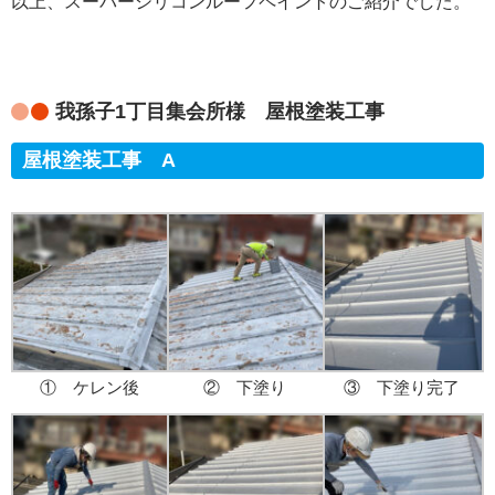
以上、スーパーシリコンルーフペイントのご紹介でした。
我孫子1丁目集会所様 屋根塗装工事
屋根塗装工事 A
① ケレン後
② 下塗り
③ 下塗り完了