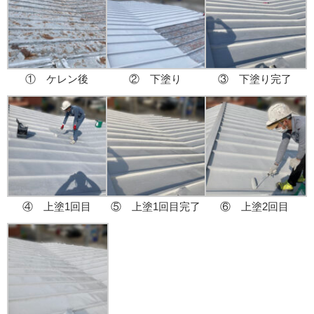
① ケレン後
② 下塗り
③ 下塗り完了
④ 上塗1回目
⑤ 上塗1回目完了
⑥ 上塗2回目