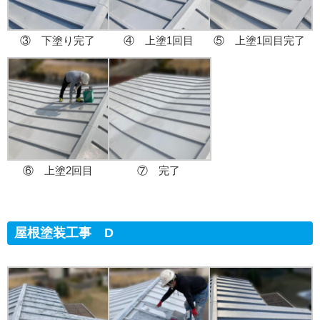
③ 下塗り完了
④ 上塗1回目
⑤ 上塗1回目完了
⑥ 上塗2回目
⑦ 完了
屋根塗装工事 D