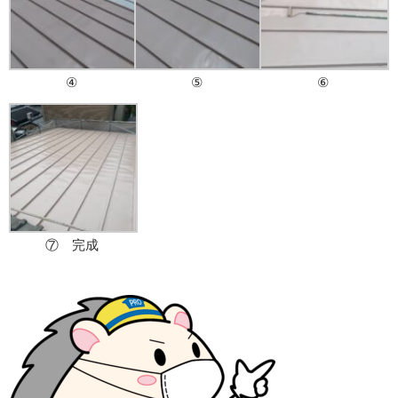
④
⑤
⑥
⑦ 完成