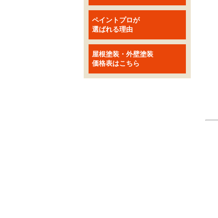
初
大
専
こ
ジ
私
す
「
「