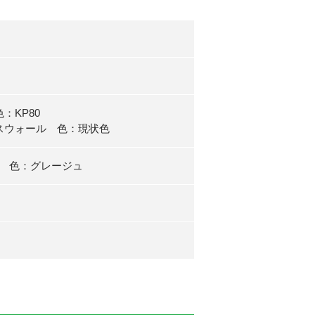
：KP80
ール 色：現状色
I 色：グレージュ