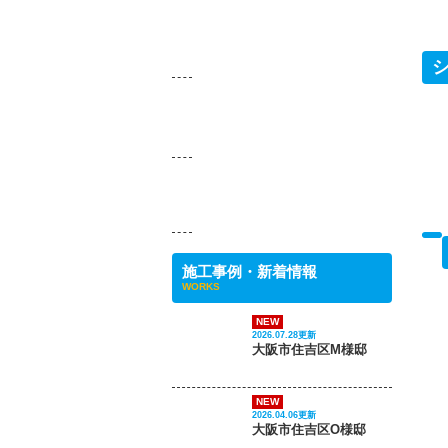
NEW
2026.06.15更新
マンションのエントランスがこんなに変わる‼ PART 1
施工事例・新着情報
WORKS
NEW
2026.07.28更新
大阪市住吉区M様邸
NEW
2026.04.06更新
大阪市住吉区O様邸
NEW
2026.03.05更新
大阪市住吉区Ｓ様邸
お客様の声・新着情報
VOICE