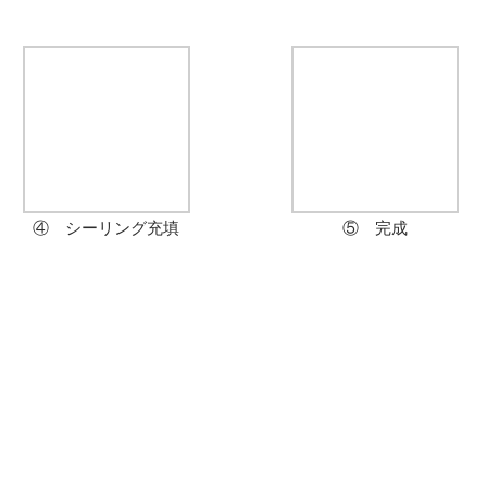
上、大阪市住吉区W様邸 シーリング工事の様子でした。
れでＷ様邸の施工日誌は終了です。
ありがとうございました！