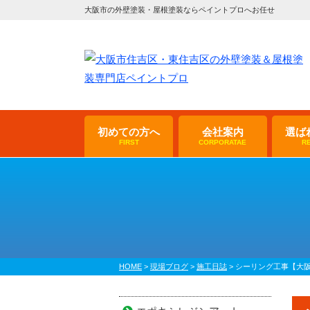
大阪市の外壁塗装・屋根塗装ならペイントプロへお任せ
初めての方へ
会社案内
選ば
FIRST
CORPORATAE
R
HOME
>
現場ブログ
>
施工日誌
>
シーリング工事【大阪