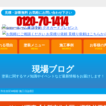
見積・診断無料 お気軽にお問い合わせ下さい
0120-70-1414
受付時間 9：00～19：00（不定休）
れる理由
塗装メニュー
施工事例
お客様の
EASON
MENU
WORKS
VOICE
現場ブログ
塗装に関するマメ知識やイベントなど最新情報をお届けします！
市住吉区W様邸 施工日誌⑥】