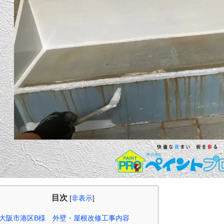
目次
[
非表示
]
大阪市港区B様 外壁・屋根改修工事内容