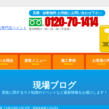
見積・診断無料 お気軽にお問い合わせ下さい
0120-70-1414
受付時間 9：00～19：00（不定休）
れる理由
塗装メニュー
施工事例
お客様の
EASON
MENU
WORKS
VOICE
現場ブログ
塗装に関するマメ知識やイベントなど最新情報をお届けします！
工事【大阪市港区Ｂ様 外壁・屋根改修施工日誌③】