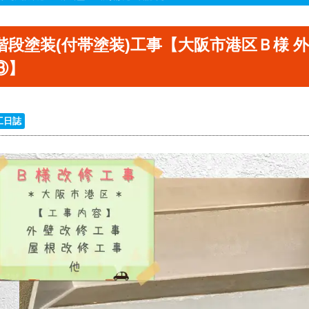
階段塗装(付帯塗装)工事【大阪市港区Ｂ様 
③】
工日誌