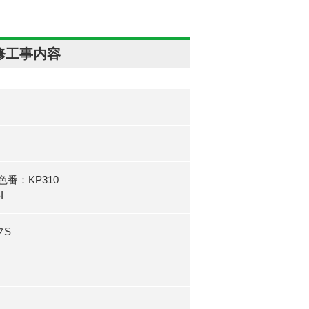
修工事内容
番：KP310
I
フS