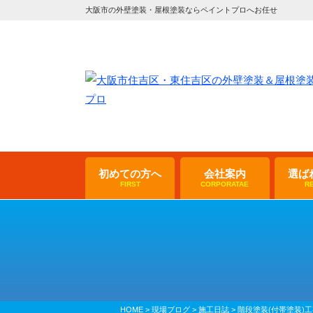
大阪市の外壁塗装・屋根塗装ならペイントプロへお任せ
初めての方へ
会社案内
選ば
FIRST
CORPORATAE
R
HOME
>
現場ブログ
>
施工日誌
>
階段塗装(付帯塗装)