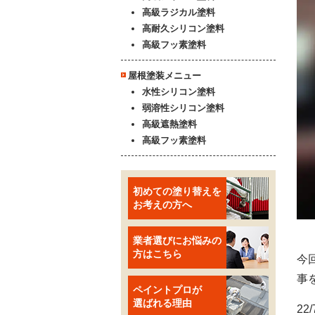
高級ラジカル塗料
高耐久シリコン塗料
高級フッ素塗料
屋根塗装メニュー
水性シリコン塗料
弱溶性シリコン塗料
高級遮熱塗料
高級フッ素塗料
初めての塗り替えを
お考えの方へ
業者選びにお悩みの
方はこちら
今
事
ペイントプロが
選ばれる理由
22