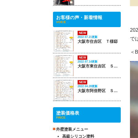
お客様の声・新着情報
VOICE
2
NEW
2022.07.21更新
で
大阪市住吉区 Ｔ様邸
＜
NEW
2022.07.14更新
大阪市東住吉区 Ｓ様邸
NEW
2022.04.28更新
大阪市阿倍野区 Ｓ様邸
塗装価格表
PRICE
外壁塗装メニュー
高級シリコン塗料