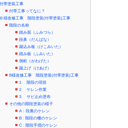
付帯塗装工事
付帯工事ってなに？
Ｂ様改修工事 階段塗装(付帯塗装)工事
階段の名称
踏み面（ふみづら）
段鼻（だんばな）
蹴込み板（けこみいた）
踏み板（ふみいた）
側桁（がわげた）
蹴上げ（けあげ）
B様改修工事 階段塗装(付帯塗装)工事
1. 階段の現状
2. ケレン作業
3. サビ止め塗布
その他の階段塗装の様子
A：段裏のケレン
B : 階段の柵のケレン
C : 階段手摺のケレン