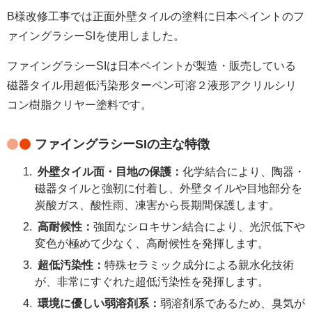
B様改修工事では正面外壁タイルの塗料に日本ペイントのフ
ァイングラシーSIを使用しました。
ファイングラシーSIは日本ペイントが製造・販売している
磁器タイル用超低汚染形ターペン可溶２液形アクリルシリ
コン樹脂クリヤー塗料です。
ファイングラシーSIの主な特徴
外壁タイル面・目地の保護：
化学結合により、陶器・
磁器タイルと強靭に付着し、外壁タイルや目地部分を
炭酸ガス、酸性雨、凍害から長期間保護します。
高耐候性：
強固なシロキサン結合により、光沢低下や
変色が極めて少なく、高耐候性を発揮します。
超低汚染性：
特殊セラミック成分による親水化技術
が、非常にすぐれた超低汚染性を発揮します。
環境に優しい弱溶剤系：
弱溶剤系であるため、臭気が