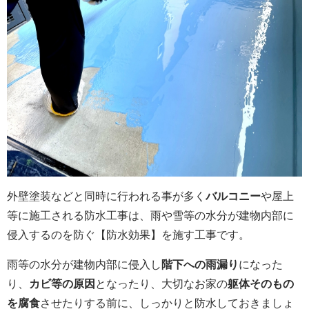
外壁塗装などと同時に行われる事が多く
バルコニー
や屋上
等に施工される防水工事は、雨や雪等の水分が建物内部に
侵入するのを防ぐ【防水効果】を施す工事です。
雨等の水分が建物内部に侵入し
階下への雨漏り
になった
り、
カビ等の原因
となったり、大切なお家の
躯体そのもの
を腐食
させたりする前に、しっかりと防水しておきましょ