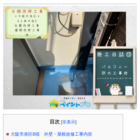
目次
[
非表示
]
大阪市港区B様 外壁・屋根改修工事内容