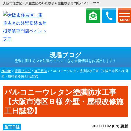
大阪市住吉区・東住吉区の外壁塗装＆屋根塗装専門店ペイントプロ
MENU
現場ブログ
塗装に関するマメ知識やイベントなど最新情報をお届けします！
HOME
>
現場ブログ
>
施工日誌
>
バルコニーウレタン塗膜防水工事【大阪市港区Ｂ様 外
壁・屋根改修施工日誌⑫】
バルコニーウレタン塗膜防水工事
【大阪市港区Ｂ様 外壁・屋根改修施
工日誌⑫】
2022.09.02 (Fri) 更新
施工日誌