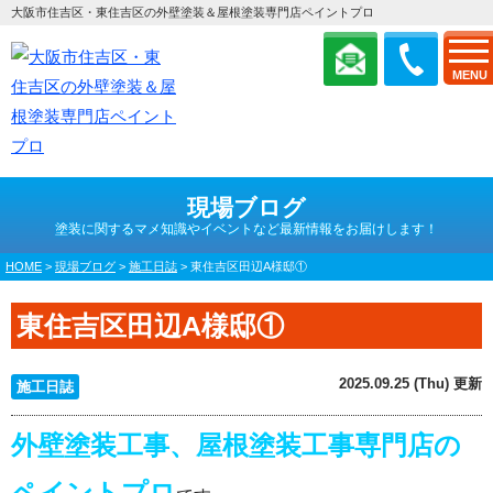
大阪市住吉区・東住吉区の外壁塗装＆屋根塗装専門店ペイントプロ
MENU
現場ブログ
塗装に関するマメ知識やイベントなど最新情報をお届けします！
HOME
>
現場ブログ
>
施工日誌
>
東住吉区田辺A様邸①
東住吉区田辺A様邸①
2025.09.25 (Thu) 更新
施工日誌
外壁塗装工事、屋根塗装工事専門店の
ペイントプロ