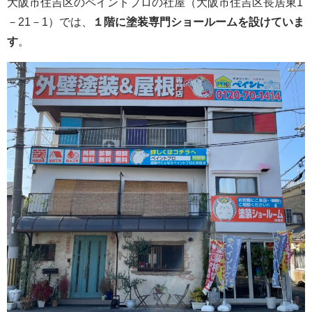
大阪市住吉区のペイントプロの社屋（大阪市住吉区長居東1
－21－1）では、
１階に塗装専門ショールームを設けていま
す
。