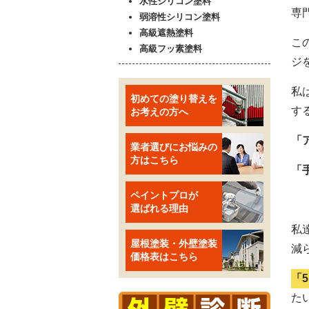
水性シリコン塗料
専
弱溶性シリコン塗料
高級遮熱塗料
こ
高級フッ素塗料
ジ
私
初めての塗り替えを
す
お考えの方へ
「
業者選びにお悩みの
方はこちら
「
ペイントプロが
選ばれる理由
私
屋根塗装・外壁塗装
減
価格表はこちら
「
た