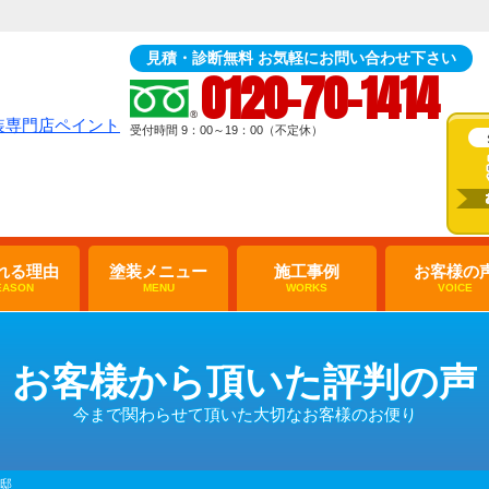
見積・診断無料 お気軽にお問い合わせ下さい
0120-70-1414
受付時間 9：00～19：00（不定休）
れる理由
塗装メニュー
施工事例
お客様の
EASON
MENU
WORKS
VOICE
お客様から頂いた評判の声
今まで関わらせて頂いた大切なお客様のお便り
様邸