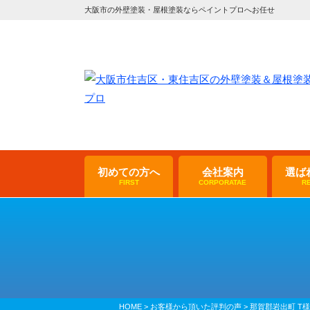
大阪市の外壁塗装・屋根塗装ならペイントプロへお任せ
初めての方へ
会社案内
選ば
FIRST
CORPORATAE
R
HOME
>
お客様から頂いた評判の声
>
那賀郡岩出町 T