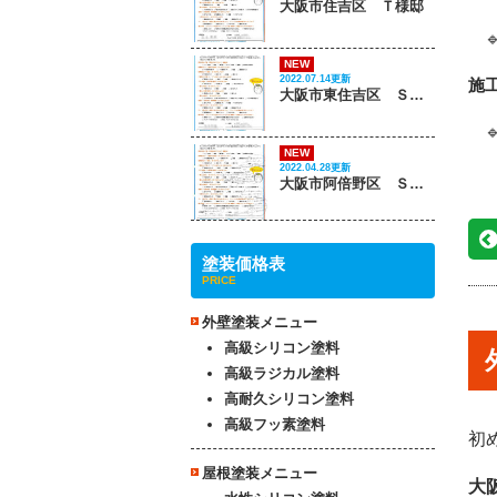
大阪市住吉区 Ｔ様邸

NEW
2022.07.14更新
施
大阪市東住吉区 Ｓ様邸

NEW
2022.04.28更新
大阪市阿倍野区 Ｓ様邸
塗装価格表
PRICE
外壁塗装メニュー
高級シリコン塗料
高級ラジカル塗料
高耐久シリコン塗料
高級フッ素塗料
初
屋根塗装メニュー
大