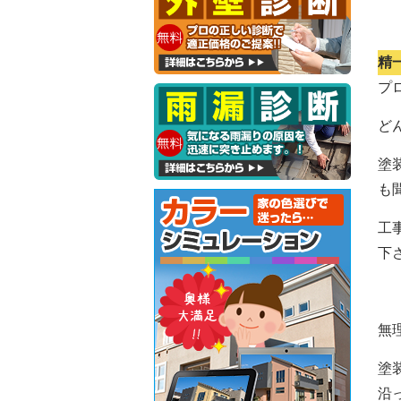
精
プ
ど
塗
も
工
下
無
塗
沿