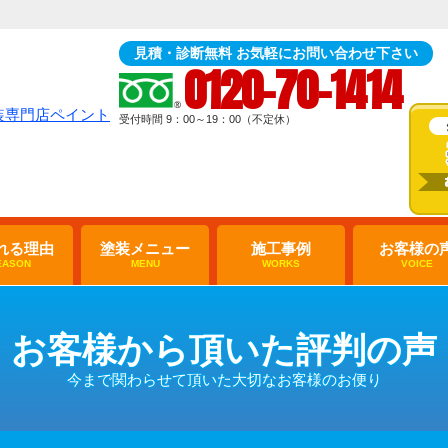
見積・診断無料 お気軽にお問い合わせ下さい
0120-70-1414
受付時間 9：00～19：00（不定休）
れる理由
塗装メニュー
施工事例
お客様の
EASON
MENU
WORKS
VOICE
お客様から頂いた評判の声
今まで関わらせて頂いた大切なお客様のお便り