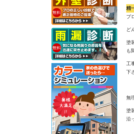
精
プ
ど
塗
も
工
下
無
塗
沿