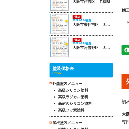
大阪市住吉区 Ｔ様邸
施
NEW
2022.07.14更新

大阪市東住吉区 Ｓ様邸
NEW
2022.04.28更新
大阪市阿倍野区 Ｓ様邸
塗装価格表
PRICE
外壁塗装メニュー
高級シリコン塗料
高級ラジカル塗料
初
高耐久シリコン塗料
高級フッ素塗料
大
専
屋根塗装メニュー