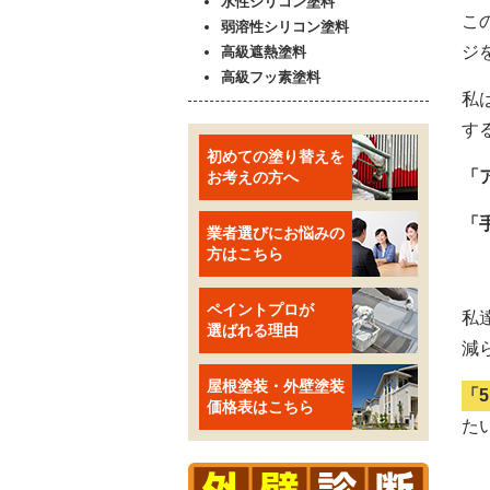
水性シリコン塗料
こ
弱溶性シリコン塗料
ジ
高級遮熱塗料
高級フッ素塗料
私
す
初めての塗り替えを
「
お考えの方へ
「
業者選びにお悩みの
方はこちら
ペイントプロが
私
選ばれる理由
減
屋根塗装・外壁塗装
「
価格表はこちら
た