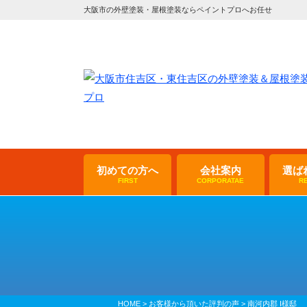
大阪市の外壁塗装・屋根塗装ならペイントプロへお任せ
初めての方へ
会社案内
選ば
FIRST
CORPORATAE
R
HOME
>
お客様から頂いた評判の声
>
南河内郡 I様邸