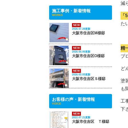
減
施工事例・新着情報
「
WORKS
た
NEW
2026.07.28更新
大阪市住吉区M様邸
精
NEW
2026.04.06更新
大阪市住吉区O様邸
プ
ど
NEW
2026.03.05更新
大阪市住吉区Ｓ様邸
塗
も
お客様の声・新着情報
工
VOICE
下
NEW
2022.07.21更新
大阪市住吉区 Ｔ様邸