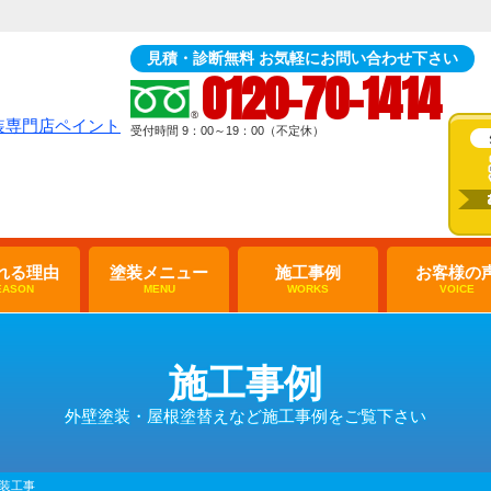
見積・診断無料 お気軽にお問い合わせ下さい
0120-70-1414
受付時間 9：00～19：00（不定休）
れる理由
塗装メニュー
施工事例
お客様の
EASON
MENU
WORKS
VOICE
施工事例
外壁塗装・屋根塗替えなど施工事例をご覧下さい
装工事