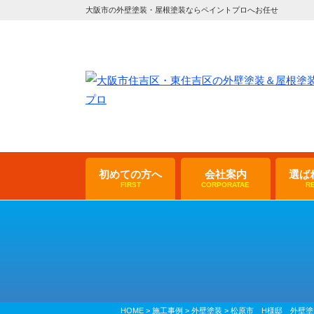
大阪市の外壁塗装・屋根塗装ならペイントプロへお任せ
初めての方へ
会社案内
選ば
FIRST
CORPORATAE
R
HOME
>
施工事例
>
外壁塗装
>
松原市 H様邸 外壁塗