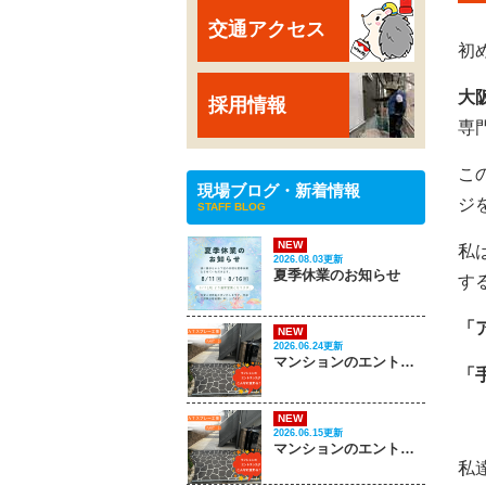
交通アクセス
初
大
採用情報
専
こ
現場ブログ・新着情報
ジ
STAFF BLOG
NEW
私
2026.08.03更新
夏季休業のお知らせ
す
「
NEW
2026.06.24更新
マンションのエントランスがこんなに変わる‼ PART 2
「
NEW
2026.06.15更新
マンションのエントランスがこんなに変わる‼ PART 1
私