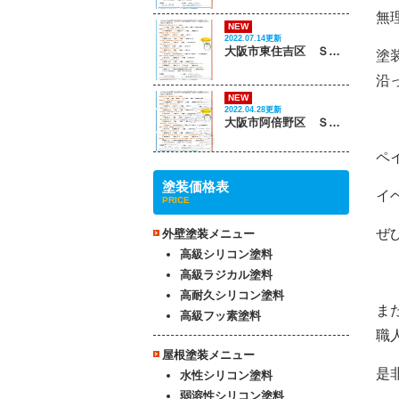
無
NEW
2022.07.14更新
大阪市東住吉区 Ｓ様邸
塗
沿
NEW
2022.04.28更新
大阪市阿倍野区 Ｓ様邸
ペ
塗装価格表
イ
PRICE
ぜ
外壁塗装メニュー
高級シリコン塗料
高級ラジカル塗料
高耐久シリコン塗料
ま
高級フッ素塗料
職
屋根塗装メニュー
是
水性シリコン塗料
弱溶性シリコン塗料