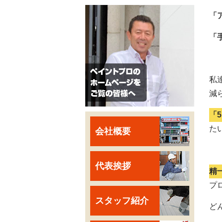
「
「
私
減
「
た
会社概要
代表挨拶
精
プ
スタッフ紹介
ど