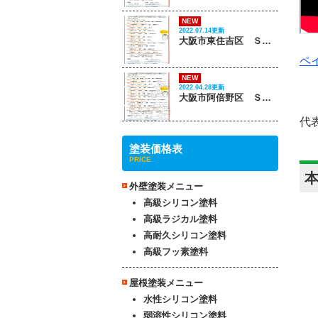
NEW
2022.07.14更新
大阪市東住吉区 Ｓ様邸
ペイ
NEW
2022.04.28更新
大阪市阿倍野区 Ｓ様邸
代
塗装価格表
PRICE
外壁塗装メニュー
高級シリコン塗料
高級ラジカル塗料
高耐久シリコン塗料
高級フッ素塗料
屋根塗装メニュー
水性シリコン塗料
弱溶性シリコン塗料