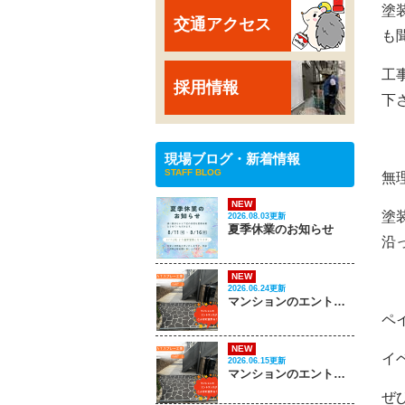
塗
交通アクセス
も
工
採用情報
下
現場ブログ・新着情報
STAFF BLOG
無
NEW
塗
2026.08.03更新
夏季休業のお知らせ
沿
NEW
2026.06.24更新
マンションのエントランスがこんなに変わる‼ PART 2
ペ
NEW
イ
2026.06.15更新
マンションのエントランスがこんなに変わる‼ PART 1
ぜ