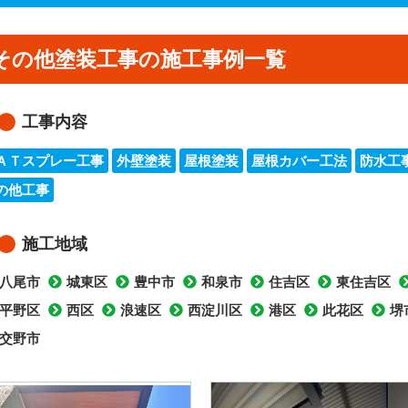
その他塗装工事の施工事例一覧
工事内容
ＡＴスプレー工事
外壁塗装
屋根塗装
屋根カバー工法
防水工
の他工事
施工地域
八尾市
城東区
豊中市
和泉市
住吉区
東住吉区
平野区
西区
浪速区
西淀川区
港区
此花区
堺
交野市