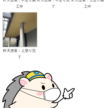
工中
了
工中
軒天塗装：上塗り完
了