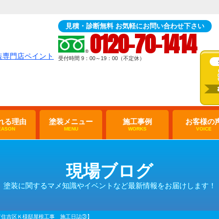
見積・診断無料 お気軽にお問い合わせ下さい
0120-70-1414
受付時間 9：00～19：00（不定休）
れる理由
塗装メニュー
施工事例
お客様の
EASON
MENU
WORKS
VOICE
現場ブログ
塗装に関するマメ知識やイベントなど最新情報をお届けします！
市住吉区Ｋ様邸屋根工事 施工日誌③】