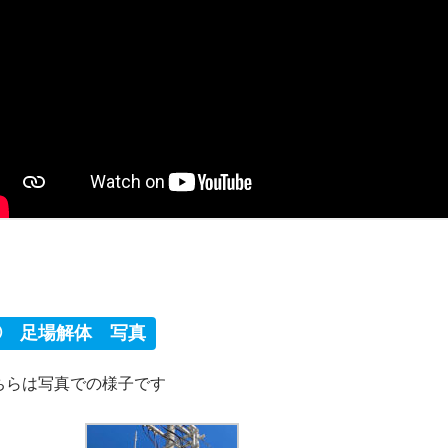
② 足場解体 写真
ちらは写真での様子です