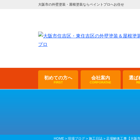
大阪市の外壁塗装・屋根塗装ならペイントプロへお任せ
初めての方へ
会社案内
選ば
FIRST
CORPORATAE
R
HOME
>
現場ブログ
>
施工日誌
>
足場解体工事【大阪