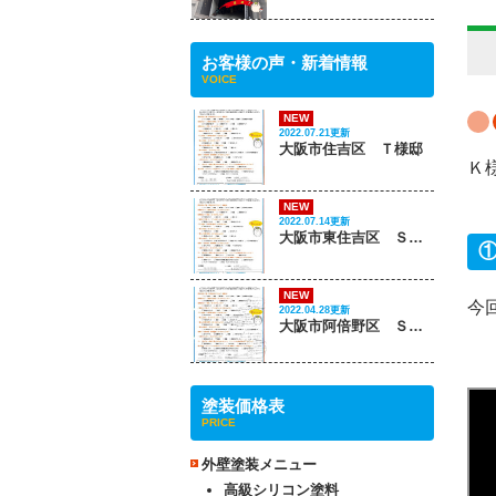
お客様の声・新着情報
VOICE
NEW
2022.07.21更新
大阪市住吉区 Ｔ様邸
Ｋ
NEW
2022.07.14更新
大阪市東住吉区 Ｓ様邸
NEW
今
2022.04.28更新
大阪市阿倍野区 Ｓ様邸
塗装価格表
PRICE
外壁塗装メニュー
高級シリコン塗料