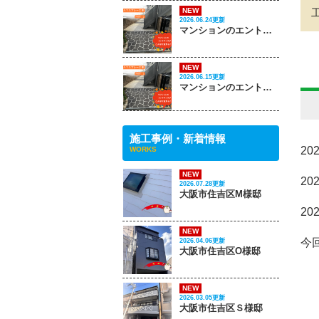
NEW
2026.06.24更新
マンションのエントランスがこんなに変わる‼ PART 2
NEW
2026.06.15更新
マンションのエントランスがこんなに変わる‼ PART 1
施工事例・新着情報
20
WORKS
NEW
20
2026.07.28更新
大阪市住吉区M様邸
20
NEW
今
2026.04.06更新
大阪市住吉区O様邸
NEW
2026.03.05更新
大阪市住吉区Ｓ様邸