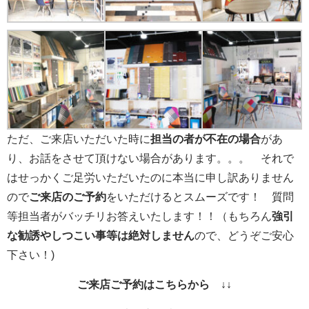
ただ、ご来店いただいた時に
担当の者が不在の場合
があ
り、お話をさせて頂けない場合があります。。。 それで
はせっかくご足労いただいたのに本当に申し訳ありません
ので
ご来店のご予約
をいただけるとスムーズです！ 質問
等担当者がバッチリお答えいたします！！（もちろん
強引
な勧誘やしつこい事等は絶対しません
ので、どうぞご安心
下さい！)
ご来店
ご予約はこちら
から ↓↓