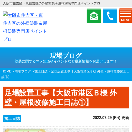
大阪市住吉区・東住吉区の外壁塗装＆屋根塗装専門店ペイントプロ
MENU
現場ブログ
塗装に関するマメ知識やイベントなど最新情報をお届けします！
HOME
>
現場ブログ
>
施工日誌
>
足場設置工事【大阪市港区Ｂ様 外壁・屋根改修施工日
誌①】
足場設置工事【大阪市港区Ｂ様 外
壁・屋根改修施工日誌①】
2022.07.29 (Fri) 更新
施工日誌