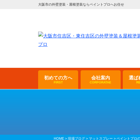
大阪市の外壁塗装・屋根塗装ならペイントプロへお任せ
初めての方へ
会社案内
選ば
FIRST
CORPORATAE
R
HOME
>
現場ブログ
>
マットスプレー
>
ペイントプロ