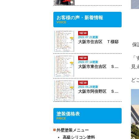
お客様の声・新着情報
VOICE
NEW
2022.07.21更新
大阪市住吉区 Ｔ様邸
保
「
NEW
2022.07.14更新
見
大阪市東住吉区 Ｓ様邸
ど
NEW
2022.04.28更新
大阪市阿倍野区 Ｓ様邸
塗装価格表
PRICE
外壁塗装メニュー
高級シリコン塗料