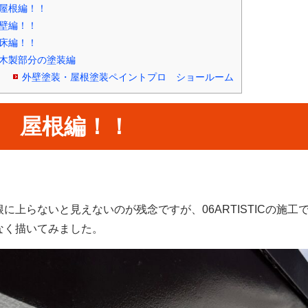
屋根編！！
壁編！！
床編！！
木製部分の塗装編
外壁塗装・屋根塗装ペイントプロ ショールーム
屋根編！！
根に上らないと見えないのが残念ですが、06ARTISTICの施
なく描いてみました。