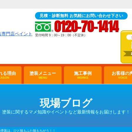
見積・診断無料 お気軽にお問い合わせ下さい
0120-70-1414
受付時間 9：00～19：00（不定休）
れる理由
塗装メニュー
施工事例
お客様の
EASON
MENU
WORKS
VOICE
現場ブログ
塗装に関するマメ知識やイベントなど最新情報をお届けします！
の塗装は、ひと味もふた味もちがう！！