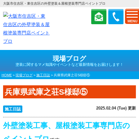
大阪市住吉区・東住吉区の外壁塗装＆屋根塗装専門店ペイントプロ
MENU
現場ブログ
塗装に関するマメ知識やイベントなど最新情報をお届けします！
HOME
>
現場ブログ
>
施工日誌
>
兵庫県武庫之荘S様邸⑤
兵庫県武庫之荘S様邸⑤
2025.02.04 (Tue) 更新
施工日誌
外壁塗装工事、屋根塗装工事専門店の
ペイントプロ