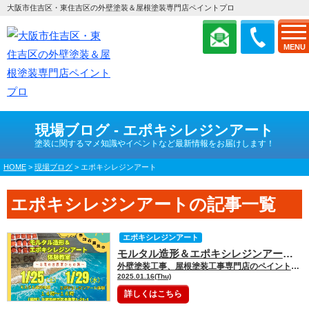
大阪市住吉区・東住吉区の外壁塗装＆屋根塗装専門店ペイントプロ
MENU
現場ブログ - エポキシレジンアート
塗装に関するマメ知識やイベントなど最新情報をお届けします！
HOME
>
現場ブログ
>
エポキシレジンアート
エポキシレジンアートの記事一覧
エポキシレジンアート
モルタル造形＆エポキシレジンアート体験教室、参加者募集!!
外壁塗装工事、屋根塗装工事専門店のペイントプロです。 皆様こんにちは。 地域一番店！！を目指して大阪市住吉区、大阪市東住吉区 を中心に工事を行っております。 お客様に寄り添った工事を心掛けています。 よろしくお願い致しま […]
2025.01.16(Thu)
詳しくはこちら