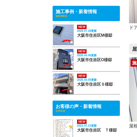
施工事例・新着情報
WORKS
ド
NEW
2026.07.28更新
大阪市住吉区M様邸
屋
NEW
2026.04.06更新
大阪市住吉区O様邸
施
NEW
2026.03.05更新
大阪市住吉区Ｓ様邸
お客様の声・新着情報
VOICE
NEW
屋
2022.07.21更新
大阪市住吉区 Ｔ様邸