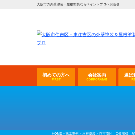
大阪市の外壁塗装・屋根塗装ならペイントプロへお任せ
初めての方へ
会社案内
選ば
FIRST
CORPORATAE
R
HOME
>
施工事例
>
屋根塗装
>
堺市南区 O牧場様 