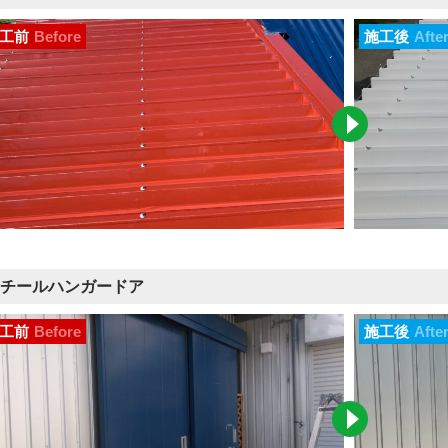
工前
Before
施工後
Afte
チールハンガードア
工前
Before
施工後
Afte