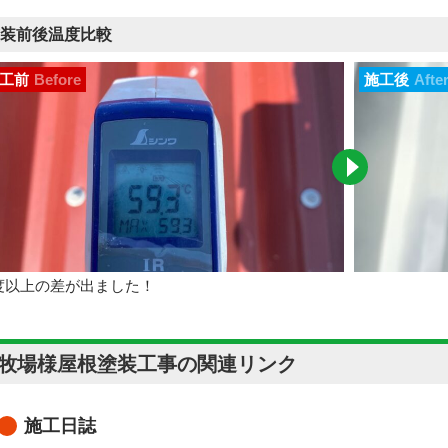
装前後温度比較
工前
Before
施工後
Afte
0度以上の差が出ました！
O牧場様屋根塗装工事の関連リンク
施工日誌