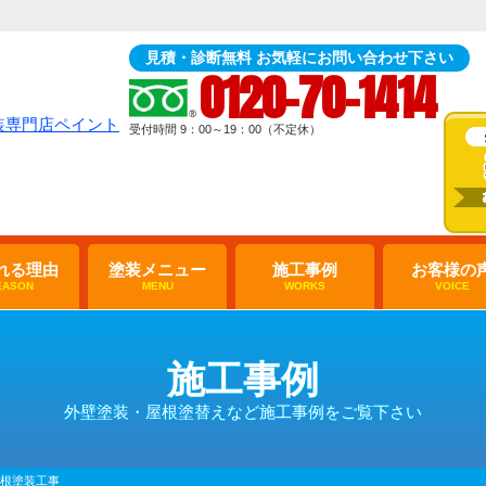
見積・診断無料 お気軽にお問い合わせ下さい
0120-70-1414
受付時間 9：00～19：00（不定休）
れる理由
塗装メニュー
施工事例
お客様の
EASON
MENU
WORKS
VOICE
施工事例
外壁塗装・屋根塗替えなど施工事例をご覧下さい
屋根塗装工事