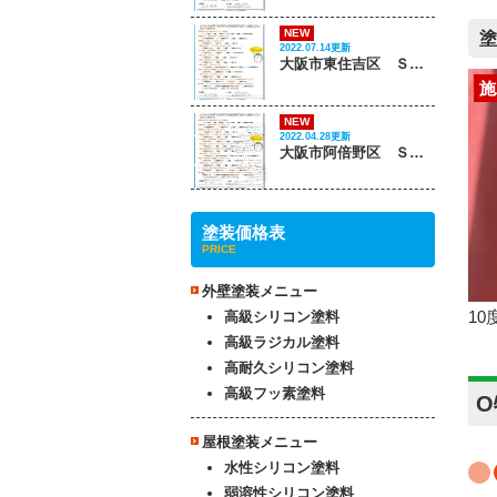
NEW
塗
2022.07.14更新
大阪市東住吉区 Ｓ様邸
施
NEW
2022.04.28更新
大阪市阿倍野区 Ｓ様邸
塗装価格表
PRICE
外壁塗装メニュー
1
高級シリコン塗料
高級ラジカル塗料
高耐久シリコン塗料
高級フッ素塗料
屋根塗装メニュー
水性シリコン塗料
弱溶性シリコン塗料