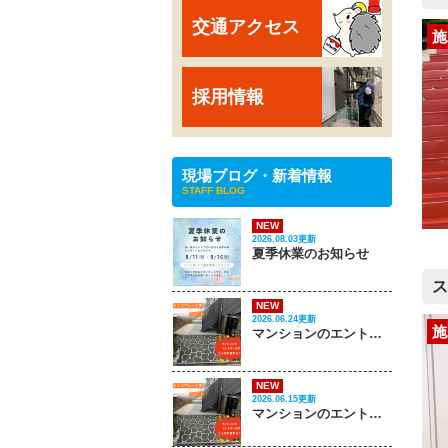
交通アクセス
施
採用情報
現場ブログ・新着情報
STAFF BLOG
NEW
2026.08.03更新
夏季休業のお知らせ
ス
NEW
2026.06.24更新
施
マンションのエントランスがこんなに変わる‼ PART 2
NEW
2026.06.15更新
マンションのエントランスがこんなに変わる‼ PART 1