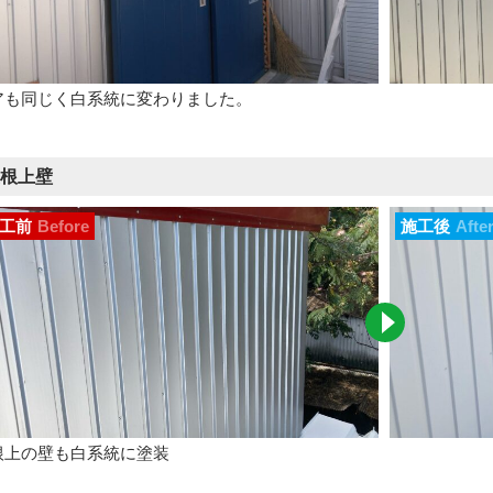
アも同じく白系統に変わりました。
根上壁
工前
Before
施工後
Afte
根上の壁も白系統に塗装