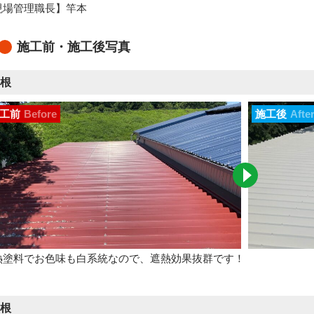
現場管理職長】竿本
施工前・施工後写真
根
工前
Before
施工後
Afte
熱塗料でお色味も白系統なので、遮熱効果抜群です！
根