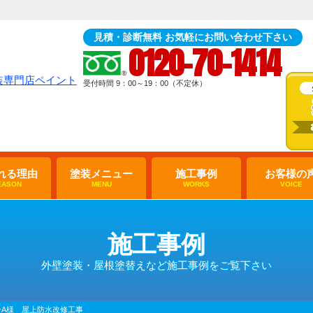
見積・診断無料 お気軽にお問い合わせ下さい
0120-70-1414
受付時間 9：00～19：00（不定休）
れる理由
塗装メニュー
施工事例
お客様の
EASON
MENU
WORKS
VOICE
施工事例
外壁塗装・屋根塗替えなど施工事例をご覧下さい
A様 屋上防水改修工事