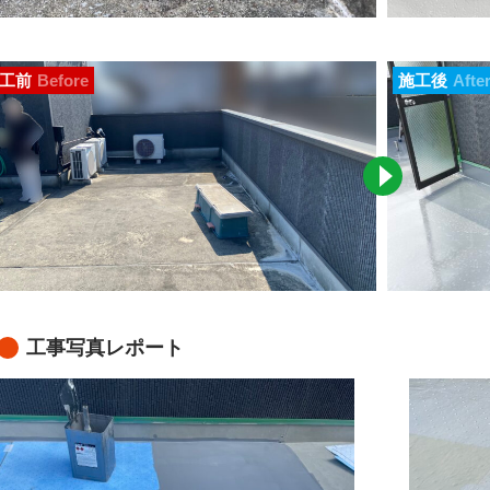
工前
Before
施工後
Afte
工事写真レポート