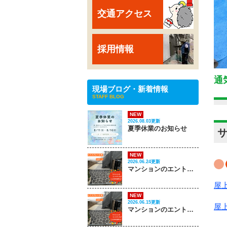
交通アクセス
採用情報
通
現場ブログ・新着情報
STAFF BLOG
NEW
2026.08.03更新
夏季休業のお知らせ
NEW
2026.06.24更新
マンションのエントランスがこんなに変わる‼ PART 2
屋
NEW
2026.06.15更新
屋
マンションのエントランスがこんなに変わる‼ PART 1