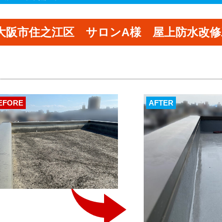
大阪市住之江区 サロンA様 屋上防水改修
EFORE
AFTER