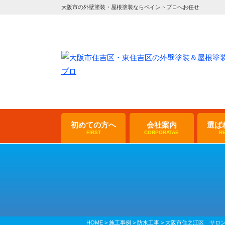
大阪市の外壁塗装・屋根塗装ならペイントプロへお任せ
初めての方へ
会社案内
選ば
FIRST
CORPORATAE
R
HOME
>
施工事例
>
防水工事
>
大阪市住之江区 サロン