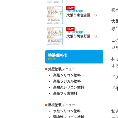
NEW
初
2022.07.14更新
大阪市東住吉区 Ｓ様邸
大
専
NEW
2022.04.28更新
大阪市阿倍野区 Ｓ様邸
こ
ジ
塗装価格表
私
PRICE
す
外壁塗装メニュー
高級シリコン塗料
「
高級ラジカル塗料
高耐久シリコン塗料
「
高級フッ素塗料
屋根塗装メニュー
水性シリコン塗料
私
弱溶性シリコン塗料