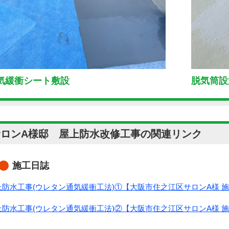
気緩衝シート敷設
脱気筒設
サロンA様邸 屋上防水改修工事の関連リンク
施工日誌
上防水工事(ウレタン通気緩衝工法)①【大阪市住之江区サロンA様 
上防水工事(ウレタン通気緩衝工法)②【大阪市住之江区サロンA様 