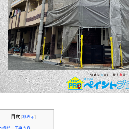
目次
[
非表示
]
N様邸 工事内容