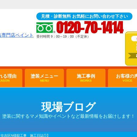
見積・診断無料 お気軽にお問い合わせ下さい
0120-70-1414
受付時間 9：00～19：00（不定休）
れる理由
塗装メニュー
施工事例
お客様の
EASON
MENU
WORKS
VOICE
現場ブログ
塗装に関するマメ知識やイベントなど最新情報をお届けします！
市住吉区N様邸工事 施工日誌①】