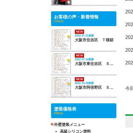
20
お客様の声・新着情報
VOICE
20
NEW
2022.07.21更新
20
大阪市住吉区 Ｔ様邸
20
NEW
2022.07.14更新
20
大阪市東住吉区 Ｓ様邸
NEW
2022.04.28更新
大阪市阿倍野区 Ｓ様邸
今
塗装価格表
PRICE
外壁塗装メニュー
高級シリコン塗料