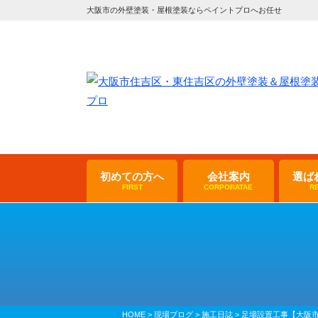
大阪市の外壁塗装・屋根塗装ならペイントプロへお任せ
初めての方へ
会社案内
選ば
FIRST
CORPORATAE
R
HOME
>
現場ブログ
>
施工日誌
>
足場設置工事【大阪